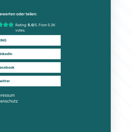
bewerten oder teilen:
his item:
Rating:
5.0
/5. From 5.3K
Submit Rating
votes.
ING
inkedIn
acebook
witter
pressum
tenschutz