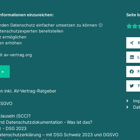
Informationen einzureichen:
Seite 
enden Datenschutz einfacher umsetzen zu können 🙂
Rate t
atenschutzexperten bereitstellen
z ermöglichen
X
den erhöhen
it av-vertrag.org
L
 +
F
T
en inkl. AV-Vertrag-Ratgeber
Im
 DSGVO
Da
lauseln (SCC)?
d Datenschutzdokumentation - Was ist das?
z - DSG 2023
 Datenschutzerklärung – mit DSG Schweiz 2023 und DGSVO