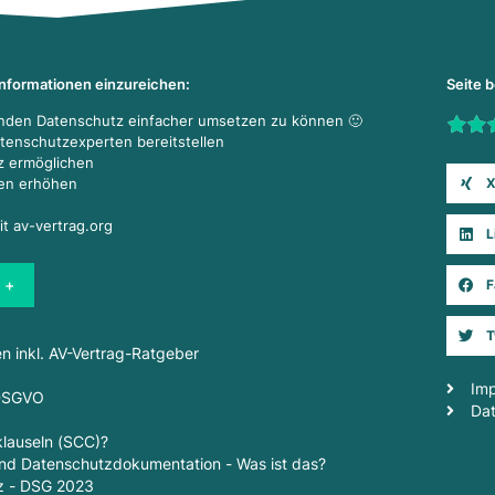
Informationen einzureichen:
Seite 
enden Datenschutz einfacher umsetzen zu können 🙂
Rate t
atenschutzexperten bereitstellen
z ermöglichen
X
den erhöhen
it av-vertrag.org
L
 +
F
T
en inkl. AV-Vertrag-Ratgeber
Im
 DSGVO
Da
lauseln (SCC)?
d Datenschutzdokumentation - Was ist das?
z - DSG 2023