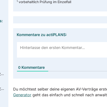
¹ vorbehaltlich Prüfung im Einzelfall
s:
Kommentare zu actiPLANS:
Kommentare
0
https://www.actiplans.com/privacy-policy.html
https://www.actiplans.com/data-processing.html
Du möchtest selber deine eigenen AV-Verträge erst
Generator
geht das einfach und schnell nach anwalt