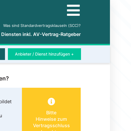
Was sind Standardvertragsklauseln (SCC)?
5 Diensten inkl. AV-Vertrag-Ratgeber
Anbieter / Dienst hinzufügen +
en?
ildet
Bitte
u
Hinweise zum
Vertragsschluss