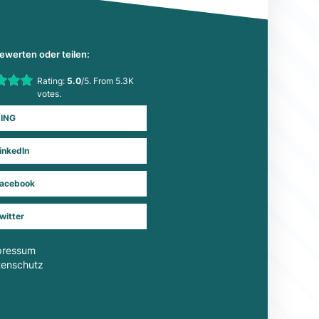
bewerten oder teilen:
his item:
Rating:
5.0
/5. From 5.3K
Submit Rating
votes.
ING
inkedIn
acebook
witter
pressum
tenschutz