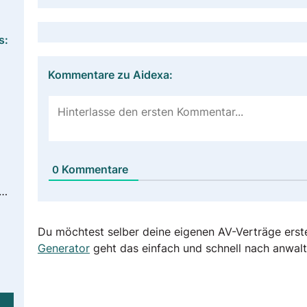
s:
Kommentare zu Aidexa:
Kommentare
0
aidexa.it/en/informative/privacy-e-cookie/#data-protection-officer
Du möchtest selber deine eigenen AV-Verträge erst
Generator
geht das einfach und schnell nach anwalt