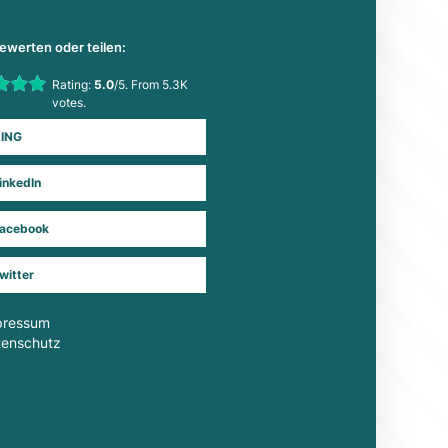
bewerten oder teilen:
his item:
Rating:
5.0
/5. From 5.3K
Submit Rating
votes.
ING
inkedIn
acebook
witter
pressum
tenschutz