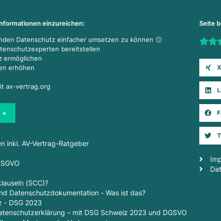
Informationen einzureichen:
Seite 
enden Datenschutz einfacher umsetzen zu können 🙂
Rate t
atenschutzexperten bereitstellen
z ermöglichen
X
den erhöhen
it av-vertrag.org
L
 +
F
T
en inkl. AV-Vertrag-Ratgeber
Im
 DSGVO
Da
lauseln (SCC)?
d Datenschutzdokumentation - Was ist das?
z - DSG 2023
 Datenschutzerklärung – mit DSG Schweiz 2023 und DGSVO