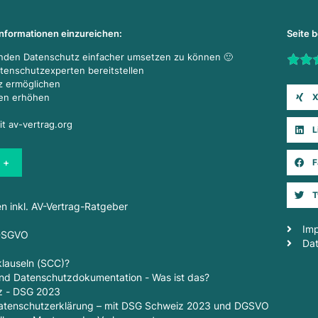
Informationen einzureichen:
Seite 
enden Datenschutz einfacher umsetzen zu können 🙂
Rate t
atenschutzexperten bereitstellen
z ermöglichen
X
den erhöhen
it av-vertrag.org
L
 +
F
T
en inkl. AV-Vertrag-Ratgeber
Im
 DSGVO
Da
lauseln (SCC)?
d Datenschutzdokumentation - Was ist das?
z - DSG 2023
 Datenschutzerklärung – mit DSG Schweiz 2023 und DGSVO