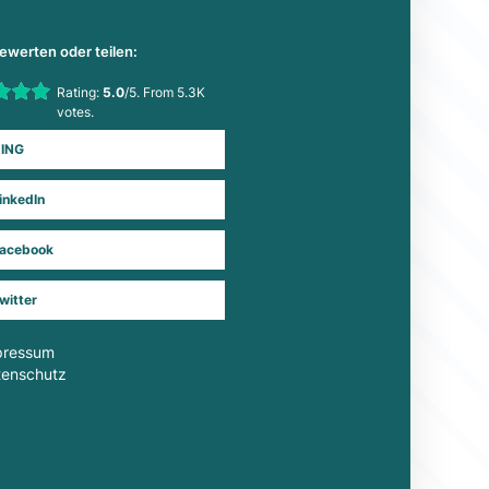
bewerten oder teilen:
his item:
Rating:
5.0
/5. From 5.3K
Submit Rating
votes.
ING
inkedIn
acebook
witter
pressum
tenschutz