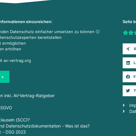
Informationen einzureichen:
Seite 
enden Datenschutz einfacher umsetzen zu können 🙂
Rate t
atenschutzexperten bereitstellen
z ermöglichen
X
den erhöhen
it av-vertrag.org
L
 +
F
T
en inkl. AV-Vertrag-Ratgeber
Im
 DSGVO
Da
lauseln (SCC)?
d Datenschutzdokumentation - Was ist das?
z - DSG 2023