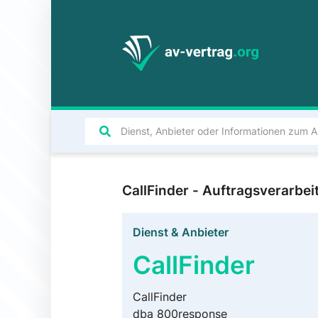
CallFinder - Auftragsverarb
Dienst & Anbieter
CallFinder
CallFinder
dba 800response