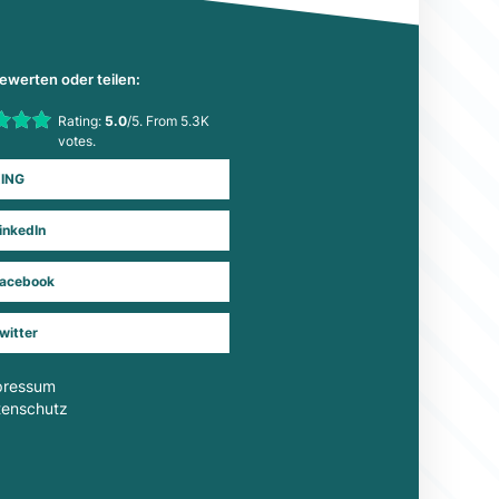
bewerten oder teilen:
his item:
Rating:
5.0
/5. From 5.3K
Submit Rating
votes.
ING
inkedIn
acebook
witter
pressum
tenschutz