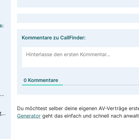
s:
Kommentare zu CallFinder:
Kommentare
0
https://www.mycallfinder.com/privacy-policy/
Du möchtest selber deine eigenen AV-Verträge erst
https://www.mycallfinder.com/contact-us/
Generator
geht das einfach und schnell nach anwalt