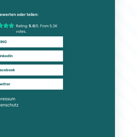
bewerten oder teilen:
his item:
Rating:
5.0
/5. From 5.3K
Submit Rating
votes.
ING
inkedIn
acebook
witter
pressum
tenschutz