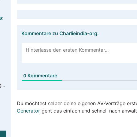
s:
Kommentare zu Charlieindia-org:
Kommentare
0
https://charlieindia.org/wp-content/uploads/2020/03/Partner_Hub_Data_Privacy_Webpage.pdf
Du möchtest selber deine eigenen AV-Verträge erst
Generator
geht das einfach und schnell nach anwalt