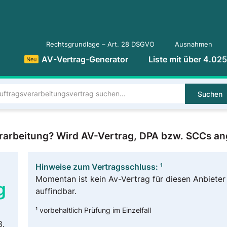
Rechtsgrundlage – Art. 28 DSGVO
Ausnahmen
AV-Vertrag-Generator
Liste mit über 4.02
Neu
Suchen
erarbeitung? Wird AV-Vertrag, DPA bzw. SCCs a
Hinweise zum Vertragsschluss: ¹
Momentan ist kein Av-Vertrag für diesen Anbieter
g
auffindbar.
¹ vorbehaltlich Prüfung im Einzelfall
8.