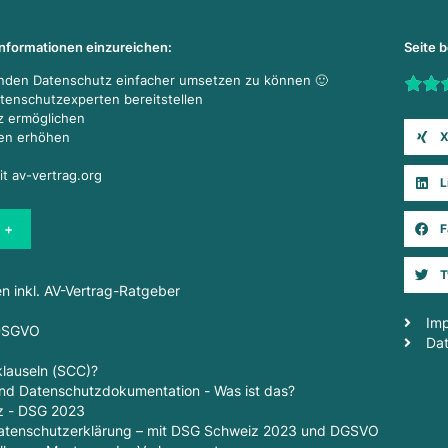
Informationen einzureichen:
Seite 
enden Datenschutz einfacher umsetzen zu können 🙂
Rate t
atenschutzexperten bereitstellen
z ermöglichen
X
den erhöhen
it av-vertrag.org
L
 +
F
T
en inkl. AV-Vertrag-Ratgeber
Im
 DSGVO
Da
lauseln (SCC)?
d Datenschutzdokumentation - Was ist das?
z - DSG 2023
 Datenschutzerklärung – mit DSG Schweiz 2023 und DGSVO