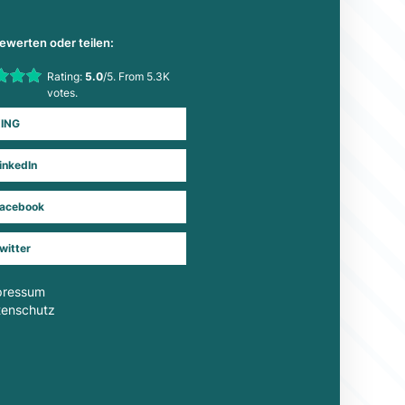
bewerten oder teilen:
his item:
Rating:
5.0
/5. From 5.3K
Submit Rating
votes.
ING
inkedIn
acebook
witter
pressum
tenschutz