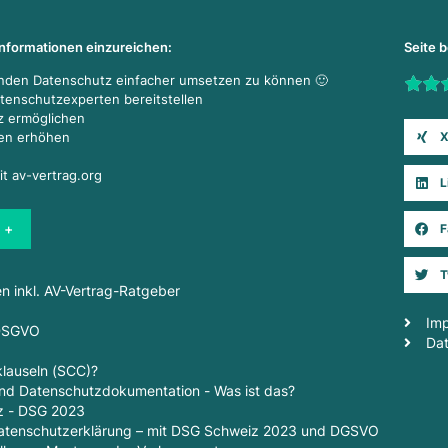
Informationen einzureichen:
Seite 
enden Datenschutz einfacher umsetzen zu können 🙂
Rate t
atenschutzexperten bereitstellen
z ermöglichen
X
den erhöhen
it av-vertrag.org
L
 +
F
T
en inkl. AV-Vertrag-Ratgeber
Im
 DSGVO
Da
lauseln (SCC)?
d Datenschutzdokumentation - Was ist das?
z - DSG 2023
 Datenschutzerklärung – mit DSG Schweiz 2023 und DGSVO