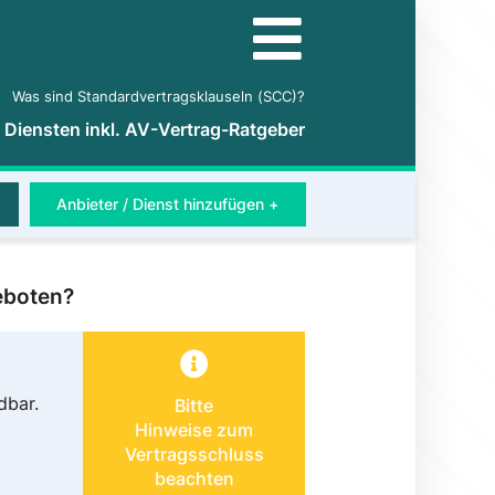
Was sind Standardvertragsklauseln (SCC)?
5 Diensten inkl. AV-Vertrag-Ratgeber
Anbieter / Dienst hinzufügen +
eboten?
dbar.
Bitte
Hinweise zum
Vertragsschluss
beachten