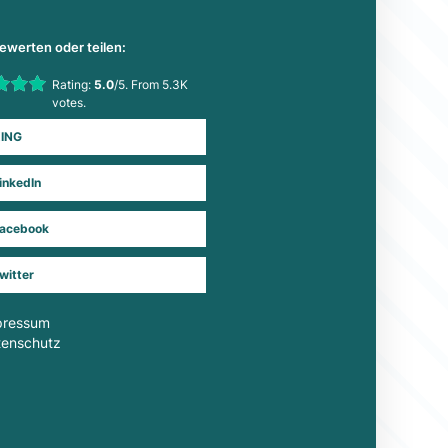
bewerten oder teilen:
his item:
Rating:
5.0
/5. From 5.3K
Submit Rating
votes.
ING
inkedIn
acebook
witter
pressum
tenschutz