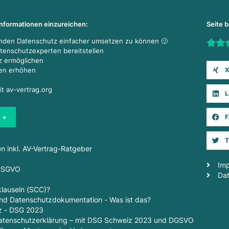
Informationen einzureichen:
Seite 
enden Datenschutz einfacher umsetzen zu können 🙂
Rate t
atenschutzexperten bereitstellen
z ermöglichen
X
den erhöhen
it av-vertrag.org
L
 +
F
T
en inkl. AV-Vertrag-Ratgeber
Im
 DSGVO
Da
lauseln (SCC)?
d Datenschutzdokumentation - Was ist das?
z - DSG 2023
 Datenschutzerklärung – mit DSG Schweiz 2023 und DGSVO