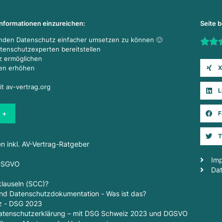
Informationen einzureichen:
Seite 
enden Datenschutz einfacher umsetzen zu können 🙂
Rate t
atenschutzexperten bereitstellen
z ermöglichen
X
den erhöhen
it av-vertrag.org
L
 +
F
T
en inkl. AV-Vertrag-Ratgeber
Im
 DSGVO
Da
lauseln (SCC)?
d Datenschutzdokumentation - Was ist das?
z - DSG 2023
 Datenschutzerklärung – mit DSG Schweiz 2023 und DGSVO