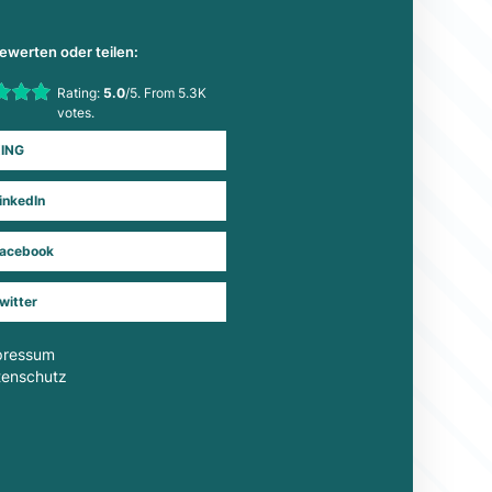
bewerten oder teilen:
his item:
Rating:
5.0
/5. From 5.3K
Submit Rating
votes.
ING
inkedIn
acebook
witter
pressum
tenschutz