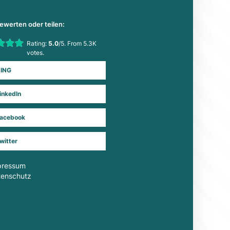
bewerten oder teilen:
his item:
Rating:
5.0
/5. From 5.3K
Submit Rating
votes.
ING
inkedIn
acebook
witter
pressum
tenschutz