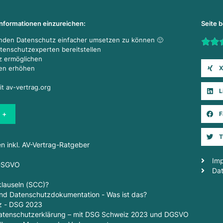
Informationen einzureichen:
Seite 
enden Datenschutz einfacher umsetzen zu können 🙂
Rate t
atenschutzexperten bereitstellen
z ermöglichen
X
den erhöhen
it av-vertrag.org
L
 +
F
T
en inkl. AV-Vertrag-Ratgeber
Im
 DSGVO
Da
lauseln (SCC)?
d Datenschutzdokumentation - Was ist das?
z - DSG 2023
 Datenschutzerklärung – mit DSG Schweiz 2023 und DGSVO