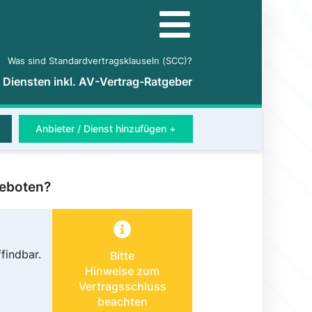
Was sind Standardvertragsklauseln (SCC)?
5 Diensten inkl. AV-Vertrag-Ratgeber
Anbieter / Dienst hinzufügen +
geboten?
findbar.
Bitte
Hinweise zum
Vertragsschluss
beachten