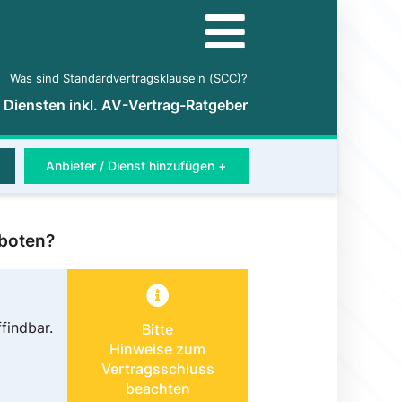
Was sind Standardvertragsklauseln (SCC)?
5 Diensten inkl. AV-Vertrag-Ratgeber
Anbieter / Dienst hinzufügen +
eboten?
findbar.
Bitte
Hinweise zum
Vertragsschluss
beachten