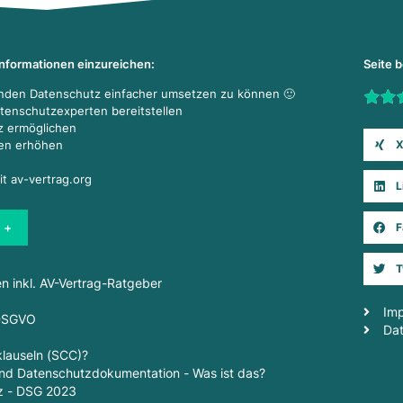
Informationen einzureichen:
Seite 
enden Datenschutz einfacher umsetzen zu können 🙂
Rate t
atenschutzexperten bereitstellen
z ermöglichen
X
den erhöhen
it av-vertrag.org
L
 +
F
T
en inkl. AV-Vertrag-Ratgeber
Im
 DSGVO
Da
lauseln (SCC)?
d Datenschutzdokumentation - Was ist das?
z - DSG 2023