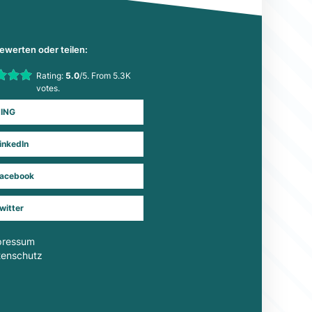
bewerten oder teilen:
his item:
Rating:
5.0
/5. From 5.3K
Submit Rating
votes.
ING
inkedIn
acebook
witter
pressum
tenschutz