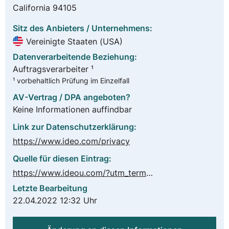
California 94105
Sitz des Anbieters / Unternehmens:
Vereinigte Staaten (USA)
Datenverarbeitende Beziehung:
Auftragsverarbeiter ¹
¹ vorbehaltlich Prüfung im Einzelfall
AV-Vertrag / DPA angeboten?
Keine Informationen auffindbar
Link zur Datenschutzerklärung:
https://www.ideo.com/privacy
Quelle für diesen Eintrag:
https://www.ideou.com/?utm_term=ideou&utm_campaign=BOF+-+IDEO+U+(PSDW)&utm_source=google&utm_medium=cpc&hsa_acc=2344323373&hsa_cam=11993170501&hsa_grp=119603105647&hsa_ad=512512356150&hsa_src=g&hsa_tgt=kwd-562285217192&hsa_kw=ideou&hsa_mt=e&hsa_net=adwords&hsa_ver=3&gclid=CjwKCAjw0a-SBhBkEiwApljU0s2h6Pj8JPqISX7kUQ6ENAc7ycOULt34P3NcJbXrIHvDVOnZt6v9cBoCdaYQAvD_BwE
Letzte Bearbeitung
22.04.2022 12:32 Uhr