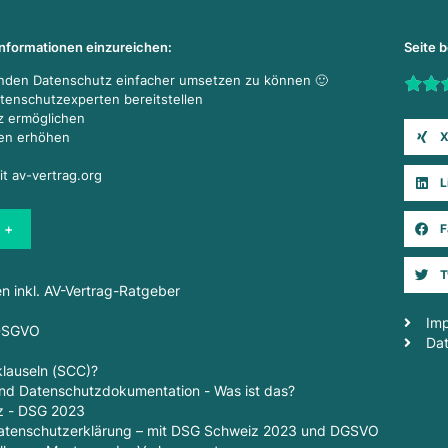
Informationen einzureichen:
Seite 
enden Datenschutz einfacher umsetzen zu können 🙂
Rate t
atenschutzexperten bereitstellen
z ermöglichen
X
den erhöhen
it av-vertrag.org
L
 +
F
T
en inkl. AV-Vertrag-Ratgeber
Im
 DSGVO
Da
lauseln (SCC)?
d Datenschutzdokumentation - Was ist das?
z - DSG 2023
 Datenschutzerklärung – mit DSG Schweiz 2023 und DGSVO