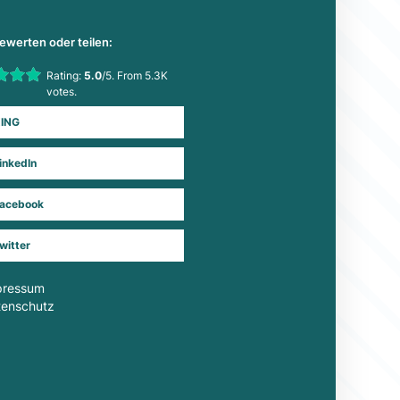
bewerten oder teilen:
his item:
Rating:
5.0
/5. From 5.3K
Submit Rating
votes.
ING
inkedIn
acebook
witter
pressum
tenschutz