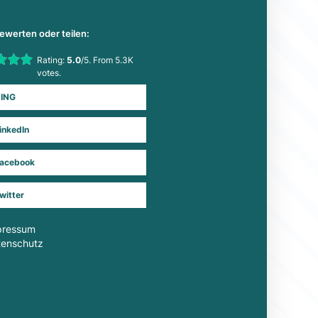
bewerten oder teilen:
his item:
Rating:
5.0
/5. From 5.3K
Submit Rating
votes.
ING
inkedIn
acebook
witter
pressum
tenschutz