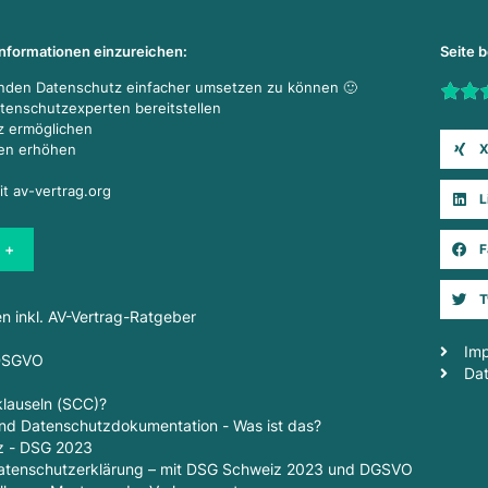
Informationen einzureichen:
Seite 
enden Datenschutz einfacher umsetzen zu können 🙂
Rate t
atenschutzexperten bereitstellen
z ermöglichen
X
den erhöhen
it av-vertrag.org
L
 +
F
T
en inkl. AV-Vertrag-Ratgeber
Im
 DSGVO
Da
lauseln (SCC)?
d Datenschutzdokumentation - Was ist das?
z - DSG 2023
 Datenschutzerklärung – mit DSG Schweiz 2023 und DGSVO