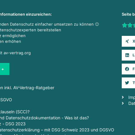
Informationen einzureichen:
Seite 
enden Datenschutz einfacher umsetzen zu können 🙂
Rate t
atenschutzexperten bereitstellen
z ermöglichen
X
den erhöhen
it av-vertrag.org
L
 +
F
T
en inkl. AV-Vertrag-Ratgeber
Im
 DSGVO
Da
lauseln (SCC)?
d Datenschutzdokumentation - Was ist das?
z - DSG 2023
 Datenschutzerklärung – mit DSG Schweiz 2023 und DGSVO