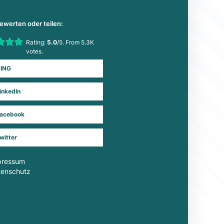
bewerten oder teilen:
his item:
Rating:
5.0
/5. From 5.3K
Submit Rating
votes.
ING
inkedIn
acebook
witter
pressum
tenschutz