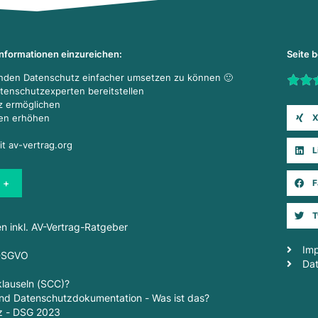
Informationen einzureichen:
Seite 
enden Datenschutz einfacher umsetzen zu können 🙂
Rate t
atenschutzexperten bereitstellen
z ermöglichen
X
den erhöhen
it av-vertrag.org
L
 +
F
T
en inkl. AV-Vertrag-Ratgeber
Im
 DSGVO
Da
lauseln (SCC)?
d Datenschutzdokumentation - Was ist das?
z - DSG 2023