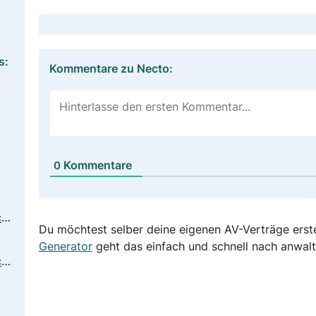
s:
Kommentare zu Necto:
Kommentare
0
https://www.panorama.com/privacy-policy-panorama-software/
Du möchtest selber deine eigenen AV-Verträge erst
Generator
geht das einfach und schnell nach anwalt
https://www.panorama.com/privacy-policy-panorama-software/