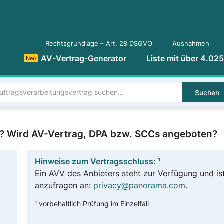
Rechtsgrundlage – Art. 28 DSGVO
Ausnahmen
AV-Vertrag-Generator
Liste mit über 4.02
Neu
Suchen
g? Wird AV-Vertrag, DPA bzw. SCCs angeboten?
Hinweise zum Vertragsschluss: ¹
Ein AVV des Anbieters steht zur Verfügung und is
anzufragen an:
privacy@panorama.com
.
¹ vorbehaltlich Prüfung im Einzelfall