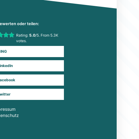
bewerten oder teilen:
his item:
Rating:
5.0
/5. From 5.3K
Submit Rating
votes.
ING
inkedIn
acebook
witter
pressum
tenschutz