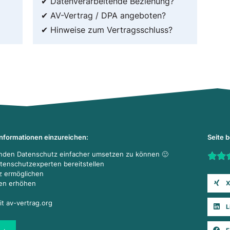
✔ Datenverarbeitende Beziehung?
✔ AV-Vertrag / DPA angeboten?
✔ Hinweise zum Vertragsschluss?
Informationen einzureichen:
Seite 
enden Datenschutz einfacher umsetzen zu können 🙂
Rate t
atenschutzexperten bereitstellen
z ermöglichen
X
den erhöhen
it av-vertrag.org
L