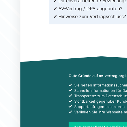
✔ Datenverarbeitende Beziehung?
✔ AV-Vertrag / DPA angeboten?
✔ Hinweise zum Vertragsschluss?
Gute Gründe auf av-vertrag.org 
Sie helfen Informationssuch
Schnelle Informationen für D
Transparenz zum Datenschut
Sichtbarkeit gegenüber Kun
Supportanfragen minimieren
Verlinken Sie Ihre Webseite m