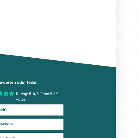
bewerten oder teilen:
his item:
Rating:
5.0
/5. From 5.3K
Submit Rating
votes.
ING
inkedIn