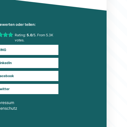
bewerten oder teilen:
his item:
Rating:
5.0
/5. From 5.3K
Submit Rating
votes.
ING
inkedIn
acebook
witter
pressum
tenschutz