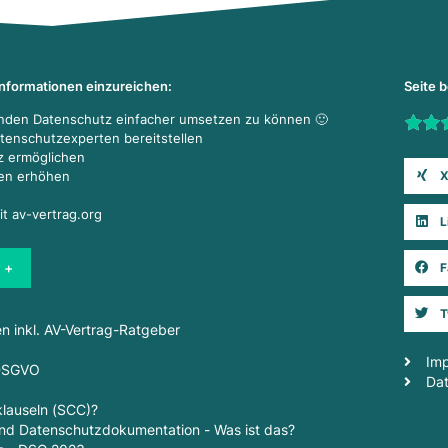
Informationen einzureichen:
Seite 
enden Datenschutz einfacher umsetzen zu können 🙂
Rate t
atenschutzexperten bereitstellen
z ermöglichen
X
den erhöhen
it av-vertrag.org
L
 +
F
T
en inkl. AV-Vertrag-Ratgeber
Im
 DSGVO
Da
lauseln (SCC)?
d Datenschutzdokumentation - Was ist das?