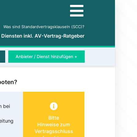
Was sind Standardvertragsklauseln (SCC)?
5 Diensten inkl. AV-Vertrag-Ratgeber
Anbieter / Dienst hinzufügen +
boten?
h bei
Bitte
eitung
Hinweise zum
Vertragsschluss