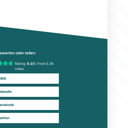
bewerten oder teilen:
his item:
Rating:
5.0
/5. From 5.3K
Submit Rating
votes.
ING
inkedIn
acebook
witter