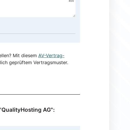
800
ellen? Mit diesem
AV-Vertrag-
lich geprüftem Vertragsmuster.
"QualityHosting AG":