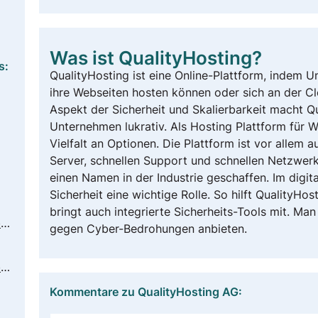
Was ist QualityHosting?
s:
QualityHosting ist eine Online-Plattform, indem 
ihre Webseiten hosten können oder sich an der C
Aspekt der Sicherheit und Skalierbarkeit macht Q
Unternehmen lukrativ. Als Hosting Plattform für W
Vielfalt an Optionen. Die Plattform ist vor allem a
Server, schnellen Support und schnellen Netzwer
einen Namen in der Industrie geschaffen. Im digita
Sicherheit eine wichtige Rolle. So hilft QualityHo
bringt auch integrierte Sicherheits-Tools mit. Ma
https://www.qualityhosting.de/agb-datenschutz/datenschutzerklaerung.html
gegen Cyber-Bedrohungen anbieten.
https://www.qualityhosting.de/agb-datenschutz/datenschutz-grundverordnung.html
Kommentare zu QualityHosting AG: