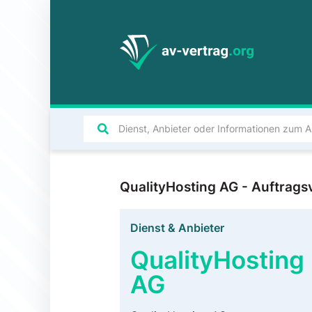
QualityHosting AG - Auftrag
Dienst & Anbieter
QualityHosting
AG