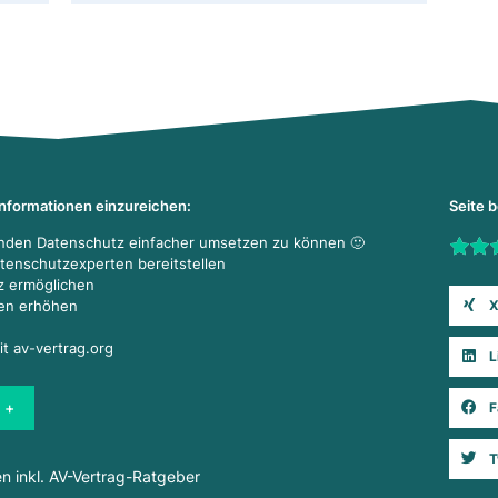
Informationen einzureichen:
Seite 
enden Datenschutz einfacher umsetzen zu können 🙂
Rate t
atenschutzexperten bereitstellen
z ermöglichen
X
den erhöhen
it av-vertrag.org
L
 +
F
T
en inkl. AV-Vertrag-Ratgeber