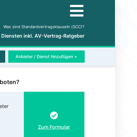
Was sind Standardvertragsklauseln (SCC)?
5 Diensten inkl. AV-Vertrag-Ratgeber
Anbieter / Dienst hinzufügen +
eboten?
eter
Zum Formular