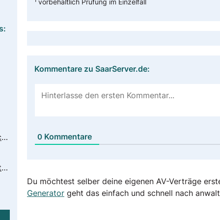
¹ vorbehaltlich Prüfung im Einzelfall
s:
Kommentare zu SaarServer.de:
Kommentare
0
https://www.saarserver.de/datenschutzhinweise/
https://www.saarserver.de/support/faq/
Du möchtest selber deine eigenen AV-Verträge erst
Generator
geht das einfach und schnell nach anwalt