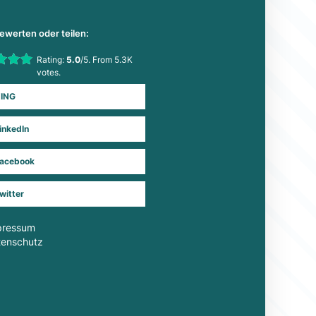
bewerten oder teilen:
his item:
Rating:
5.0
/5. From 5.3K
Submit Rating
votes.
ING
inkedIn
acebook
witter
pressum
tenschutz