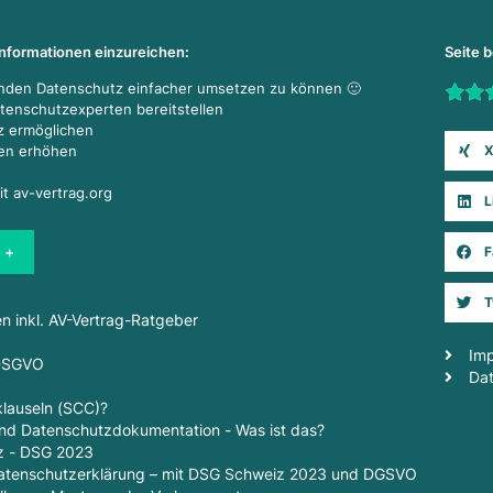
Informationen einzureichen:
Seite 
enden Datenschutz einfacher umsetzen zu können 🙂
Rate t
atenschutzexperten bereitstellen
z ermöglichen
X
den erhöhen
it av-vertrag.org
L
 +
F
T
en inkl. AV-Vertrag-Ratgeber
Im
 DSGVO
Da
lauseln (SCC)?
d Datenschutzdokumentation - Was ist das?
z - DSG 2023
 Datenschutzerklärung – mit DSG Schweiz 2023 und DGSVO