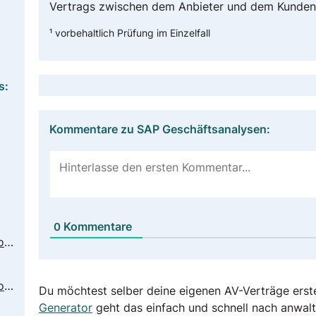
Vertrags zwischen dem Anbieter und dem Kunden
¹ vorbehaltlich Prüfung im Einzelfall
s:
Kommentare zu SAP Geschäftsanalysen:
Kommentare
0
https://www.sap.com/germany/about/legal/privacy.html
https://www.sap.com/germany/about/trust-center/agreements/cloud/cloud-services.html?sort=latest_desc&search=Data%20Processing
Du möchtest selber deine eigenen AV-Verträge erst
Generator
geht das einfach und schnell nach anwalt