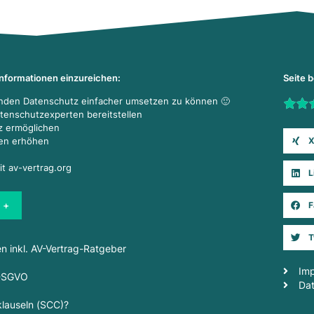
Informationen einzureichen:
Seite 
enden Datenschutz einfacher umsetzen zu können 🙂
Rate t
atenschutzexperten bereitstellen
z ermöglichen
X
den erhöhen
it av-vertrag.org
L
 +
F
T
en inkl. AV-Vertrag-Ratgeber
Im
 DSGVO
Da
lauseln (SCC)?