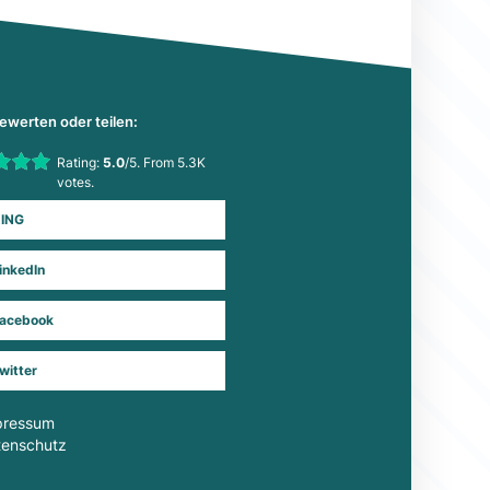
bewerten oder teilen:
his item:
Rating:
5.0
/5. From 5.3K
Submit Rating
votes.
ING
inkedIn
acebook
witter
pressum
tenschutz