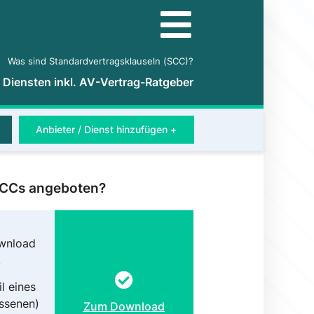
Was sind Standardvertragsklauseln (SCC)?
5 Diensten inkl. AV-Vertrag-Ratgeber
Anbieter / Dienst hinzufügen +
 SCCs angeboten?
wnload
.
l eines
ossenen)
Zum Download