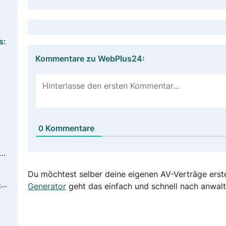
s:
Kommentare zu WebPlus24:
Kommentare
0
//www.webplus24.de/datenschutz.php
Du möchtest selber deine eigenen AV-Verträge erst
https://www.webplus24.de/service-1/formulare-downloads-1.php
Generator
geht das einfach und schnell nach anwalt