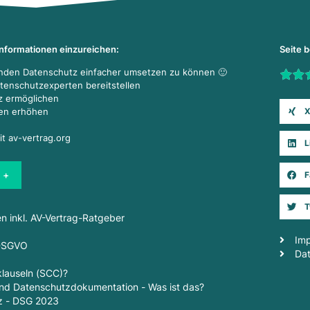
Informationen einzureichen:
Seite 
enden Datenschutz einfacher umsetzen zu können 🙂
Rate t
atenschutzexperten bereitstellen
z ermöglichen
X
den erhöhen
it av-vertrag.org
L
 +
F
T
en inkl. AV-Vertrag-Ratgeber
Im
 DSGVO
Da
lauseln (SCC)?
d Datenschutzdokumentation - Was ist das?
z - DSG 2023