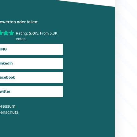
bewerten oder teilen:
his item:
Rating:
5.0
/5. From 5.3K
Submit Rating
votes.
ING
inkedIn
acebook
witter
pressum
tenschutz