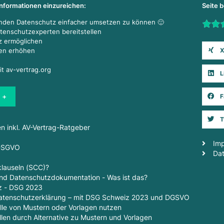
Informationen einzureichen:
Seite 
enden Datenschutz einfacher umsetzen zu können 🙂
Rate t
atenschutzexperten bereitstellen
z ermöglichen
X
den erhöhen
it av-vertrag.org
L
 +
F
T
en inkl. AV-Vertrag-Ratgeber
Im
 DSGVO
Da
lauseln (SCC)?
d Datenschutzdokumentation - Was ist das?
z - DSG 2023
 Datenschutzerklärung – mit DSG Schweiz 2023 und DGSVO
lle von Mustern oder Vorlagen nutzen
len durch Alternative zu Mustern und Vorlagen