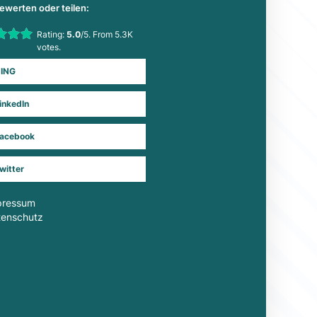
bewerten oder teilen:
his item:
Rating:
5.0
/5. From 5.3K
Submit Rating
votes.
ING
inkedIn
acebook
witter
pressum
tenschutz