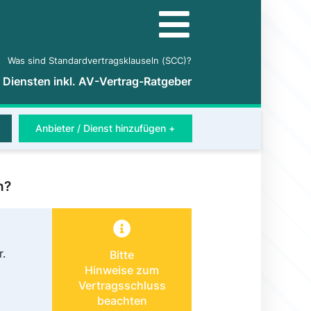
Was sind Standardvertragsklauseln (SCC)?
5 Diensten inkl. AV-Vertrag-Ratgeber
Anbieter / Dienst hinzufügen +
n?
r.
Bitte
Hinweise zum
Vertragsschluss
beachten