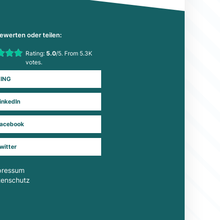
bewerten oder teilen:
his item:
Rating:
5.0
/5. From 5.3K
Submit Rating
votes.
ING
inkedIn
acebook
witter
pressum
tenschutz