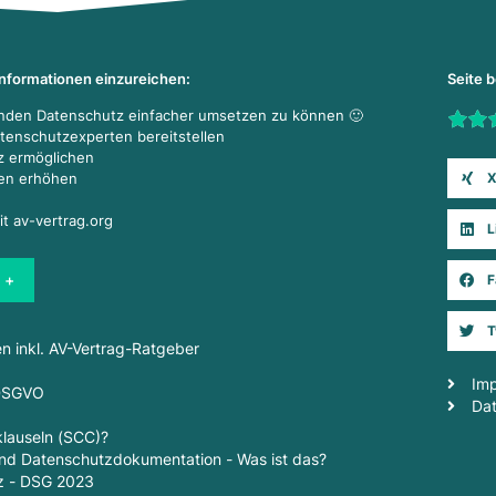
Informationen einzureichen:
Seite 
enden Datenschutz einfacher umsetzen zu können 🙂
Rate t
atenschutzexperten bereitstellen
z ermöglichen
X
den erhöhen
it av-vertrag.org
L
 +
F
T
en inkl. AV-Vertrag-Ratgeber
Im
 DSGVO
Da
lauseln (SCC)?
d Datenschutzdokumentation - Was ist das?
z - DSG 2023