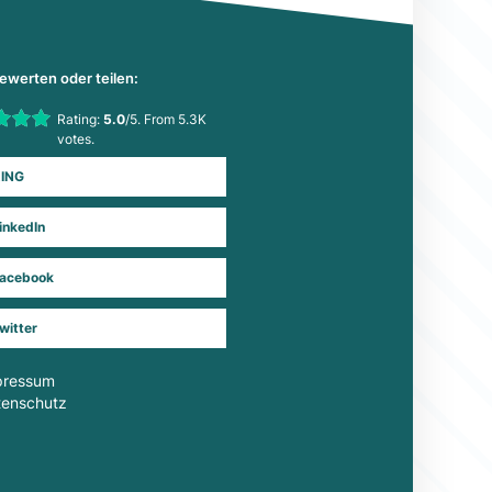
bewerten oder teilen:
his item:
Rating:
5.0
/5. From 5.3K
Submit Rating
votes.
ING
inkedIn
acebook
witter
pressum
tenschutz