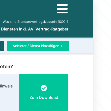
Was sind Standardvertragsklauseln (SCC)?
5 Diensten inkl. AV-Vertrag-Ratgeber
Anbieter / Dienst hinzufügen +
boten?
Hinweis
Zum Download