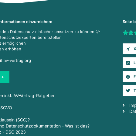
Informationen einzureichen:
Seite 
enden Datenschutz einfacher umsetzen zu können 🙂
Rate t
atenschutzexperten bereitstellen
z ermöglichen
X
den erhöhen
it av-vertrag.org
L
 +
F
T
en inkl. AV-Vertrag-Ratgeber
Im
 DSGVO
Da
lauseln (SCC)?
d Datenschutzdokumentation - Was ist das?
z - DSG 2023