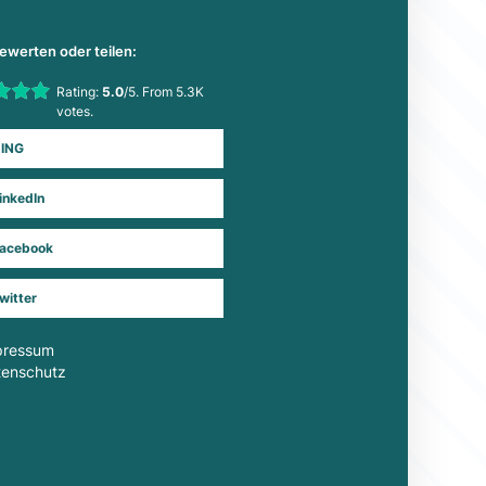
bewerten oder teilen:
his item:
Rating:
5.0
/5. From 5.3K
Submit Rating
votes.
ING
inkedIn
acebook
witter
pressum
tenschutz