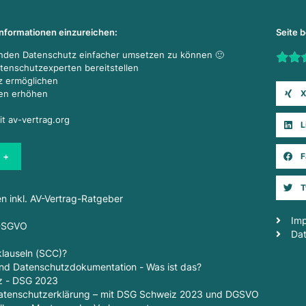
Informationen einzureichen:
Seite 
enden Datenschutz einfacher umsetzen zu können 🙂
Rate t
atenschutzexperten bereitstellen
z ermöglichen
X
den erhöhen
it av-vertrag.org
L
 +
F
T
en inkl. AV-Vertrag-Ratgeber
Im
 DSGVO
Da
lauseln (SCC)?
d Datenschutzdokumentation - Was ist das?
z - DSG 2023
 Datenschutzerklärung – mit DSG Schweiz 2023 und DGSVO