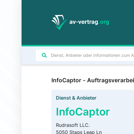
InfoCaptor - Auftragsverarb
Dienst & Anbieter
InfoCaptor
Rudrasoft LLC.
5050 Stags Leap Ln