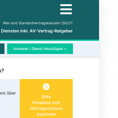
Was sind Standardvertragsklauseln (SCC)?
5 Diensten inkl. AV-Vertrag-Ratgeber
Anbieter / Dienst hinzufügen +
n?
ann über
Bitte
Hinweise zum
Vertragsschluss
beachten