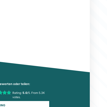
bewerten oder teilen:
his item:
Rating:
5.0
/5. From 5.3K
Submit Rating
votes.
ING