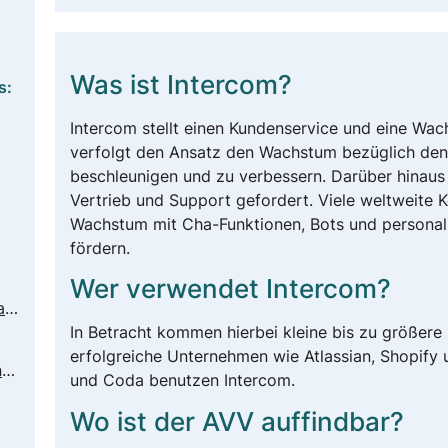
Was ist Intercom?
s:
Intercom stellt einen Kundenservice und eine Wac
verfolgt den Ansatz den Wachstum bezüglich de
beschleunigen und zu verbessern. Darüber hinaus
Vertrieb und Support gefordert. Viele weltweite
Wachstum mit Cha-Funktionen, Bots und personal
fördern.
Wer verwendet Intercom?
https://www.intercom.com/terms-and-policies#privacy
In Betracht kommen hierbei kleine bis zu größere
erfolgreiche Unternehmen wie Atlassian, Shopify 
https://www.intercom.com/help/en/articles/1385437-how-intercom-complies-with-gdpr
und Coda benutzen Intercom.
Wo ist der AVV auffindbar?