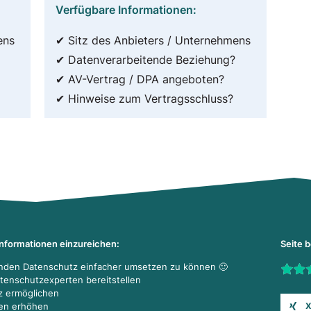
Verfügbare Informationen:
ens
✔ Sitz des Anbieters / Unternehmens
✔ Datenverarbeitende Beziehung?
✔ AV-Vertrag / DPA angeboten?
✔ Hinweise zum Vertragsschluss?
Informationen einzureichen:
Seite 
enden Datenschutz einfacher umsetzen zu können 🙂
Rate t
atenschutzexperten bereitstellen
z ermöglichen
X
den erhöhen