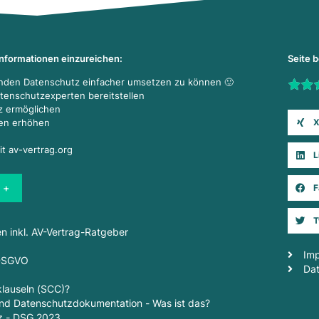
Informationen einzureichen:
Seite 
enden Datenschutz einfacher umsetzen zu können 🙂
Rate t
atenschutzexperten bereitstellen
z ermöglichen
X
den erhöhen
it av-vertrag.org
L
 +
F
T
en inkl. AV-Vertrag-Ratgeber
Im
 DSGVO
Da
lauseln (SCC)?
d Datenschutzdokumentation - Was ist das?
z - DSG 2023