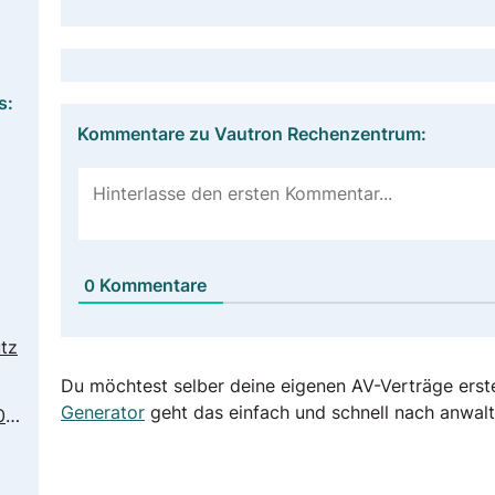
s:
Kommentare zu Vautron Rechenzentrum:
Kommentare
0
tz
Du möchtest selber deine eigenen AV-Verträge erst
Generator
geht das einfach und schnell nach anwalt
https://www.vautron.de/?gclid=Cj0KCQjwk4yGBhDQARIsACGfAeuO3spMbT3E_NcEDE5xqsVsRidRwzgelmOkoPv8LHyLwR7EnsHGpC8aAo_FEALw_wcB