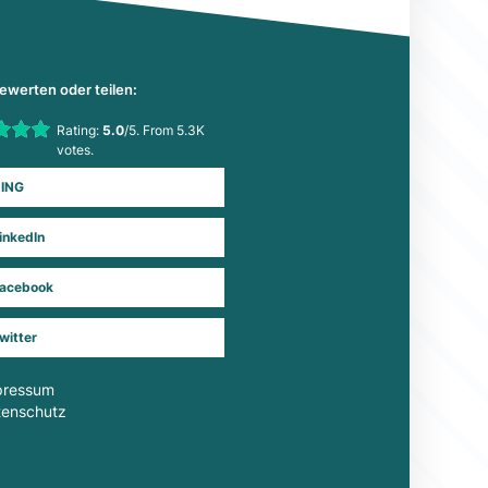
bewerten oder teilen:
his item:
Rating:
5.0
/5. From 5.3K
Submit Rating
votes.
ING
inkedIn
acebook
witter
pressum
tenschutz